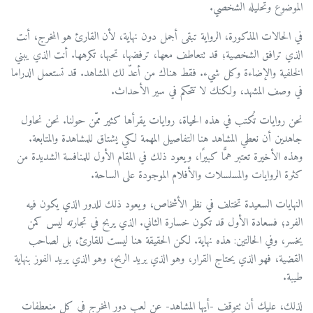
الموضوع وتحليله الشخصي.
في الحالات المذكورة، الرواية تبقى أجمل دون نهاية، لأن القارئ هو المخرج، أنت
الذي ترافق الشخصية؛ قد تتعاطف معها، ترفضها، تحبها، تكرهها. أنت الذي يبني
الخلفية والإضاءة وكل شيء. فقط هناك من أعدّ لك المشاهد. قد تستعمل الدراما
في وصف المشهد، ولكنك لا تتحكم في سير الأحداث.
نحن روايات تُكتب في هذه الحياة، روايات يقرأها كثير ممّن حولنا. نحن نحاول
جاهدين أن نعطي المشاهد هنا التفاصيل المهمة لكي يشتاق للمشاهدة والمتابعة.
وهذه الأخيرة تعتبر همًّا كبيرًا، ويعود ذلك في المقام الأول للمنافسة الشديدة من
كثرة الروايات والمسلسلات والأفلام الموجودة على الساحة.
النهايات السعيدة تختلف في نظر الأشخاص، ويعود ذلك للدور الذي يكون فيه
الفرد؛ فسعادة الأول قد تكون خسارة الثاني. الذي يربح في تجارته ليس كمن
يخسر، وفي الحالتين: هذه نهاية. لكن الحقيقة هنا ليست للقارئ، بل لصاحب
القضية، فهو الذي يحتاج القرار، وهو الذي يريد الربح، وهو الذي يريد الفوز بنهاية
طيبة.
لذلك، عليك أن تتوقف -أيها المشاهد- عن لعب دور المخرج في كل منعطفات