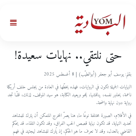
حتى نلتقي.. نهايات سعيدة!
بقلم: يوسف أبو جعفر (أبوالطيّب) | 8 أغسطس 2025
النهايات الجميلة تكون في الروايات، فهذه يخطّها في العادة من يجلس خلف أريكة
ناعمة، يحاور نفسه، يناقشها، يمحو ويعيد الكتابة، هو سيد الموقف. لذلك، قلّما تجد
رواية دون نهاية واضحة.
في الأفلام، الصورة مختلفة نوعًا ما؛ هنا يصرّ المخرج المتمكن أن يترك للمشاهد
تحديد النهاية. قد تكون نهاية قصص الحب الفراق، وقد تكون اللقاء. قد يحكم
القاضي بالعدل، وقد لا نعرف ما هو الحكم، إذ يُترك للمشاهد ليجتهد في فهم