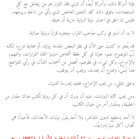
فإذا أدركنا ذلك، وأدركنا أيضًا أن الذي يتخذ القرار هو من يتعامل مع كل
المستجدات، وفوق ذلك كله: الشعور الغامض الذي يأتي من داخله ويوجّهه،
فليس لنا الحق في اعتبار نهاية الرواية حزينة أو جميلة.
لا بد أن نسير في ركب صاحب القرار، ونعتبره قرارًا ونهاية صائبة.
قد يُعتبر ما كتبتُ حتى الآن في نظر البعض مقدمة رواية، أو محاولة شرح، لكنه
لُبّ الموضوع. نعم، حولنا في كل لحظة أشخاص امتهنوا اتخاذ القرارات، والفهم،
والإخراج، وكل شيء، في نظرهم، أفضل من أصحاب الشأن. في رأيي المتواضع:
هذا لَبسٌ، وممنوع أن يحدث، ويجب أن يتوقف.
وحتى نلتقي، من يحب الإخراج، فعليه بمدرسة الفنون.
ومن يحب كتابة الروايات، عليه أن يدرك أن في كل رواية تُكتب هناك مقدار من
الحقيقة، ومقدار آخر من خيال الكاتب.
لا أحد يستطيع تدوين المشاعر، ولا أحد يقرّر نهايات الأحداث؛ فأحيانًا هي
أقدار، أكثر منها إخراجًا..
استعمال المضامين بموجب بند 27 أ لقانون الحقوق الأدبية لسنة2007 ، يرجى