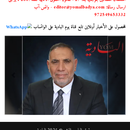
ارسال رسالة: editor@yomalbadya.com - واتس-آب
972549653332
للحصول على الأخبار أونلاين تابع قناة يوم البادية على الواتساب