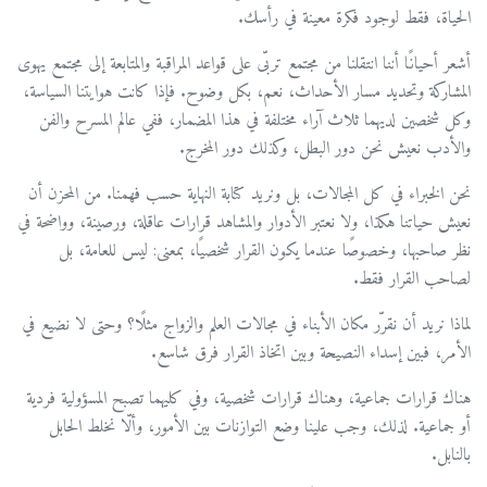
الحياة، فقط لوجود فكرة معينة في رأسك.
أشعر أحيانًا أننا انتقلنا من مجتمع تربّى على قواعد المراقبة والمتابعة إلى مجتمع يهوى
المشاركة وتحديد مسار الأحداث، نعم، بكل وضوح. فإذا كانت هوايتنا السياسة،
وكل شخصين لديهما ثلاث آراء مختلفة في هذا المضمار، ففي عالم المسرح والفن
والأدب نعيش نحن دور البطل، وكذلك دور المخرج.
نحن الخبراء في كل المجالات، بل ونريد كتابة النهاية حسب فهمنا. من المحزن أن
نعيش حياتنا هكذا، ولا نعتبر الأدوار والمشاهد قرارات عاقلة، ورصينة، وواضحة في
نظر صاحبها، وخصوصًا عندما يكون القرار شخصيًا، بمعنى: ليس للعامة، بل
لصاحب القرار فقط.
لماذا نريد أن نقرّر مكان الأبناء في مجالات العلم والزواج مثلًا؟ وحتى لا نضيع في
الأمر، فبين إسداء النصيحة وبين اتخاذ القرار فرق شاسع.
هناك قرارات جماعية، وهناك قرارات شخصية، وفي كليهما تصبح المسؤولية فردية
أو جماعية. لذلك، وجب علينا وضع التوازنات بين الأمور، وألّا نخلط الحابل
بالنابل.