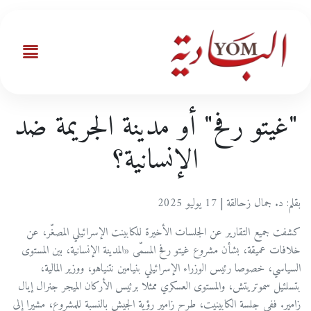
"غيتو رفح" أو مدينة الجريمة ضد
الإنسانية؟
بقلم: د. جمال زحالقة | 17 يوليو 2025
كشفت جميع التقارير عن الجلسات الأخيرة للكابينت الإسرائيلي المصغّر، عن
خلافات عميقة، بشأن مشروع غيتو رفح المسمّى «المدينة الإنسانية، بين المستوى
السياسي، خصوصا رئيس الوزراء الإسرائيلي بنيامين نتنياهو، ووزير المالية،
بتسلئيل سموتريتش، والمستوى العسكري ممثلا برئيس الأركان الميجر جنرال إيال
زامير. ففي جلسة الكابينيت، طرح زامير رؤية الجيش بالنسبة للمشروع، مشيرا إلى