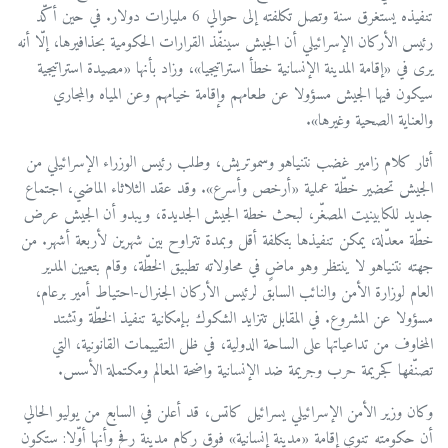
تنفيذه يستغرق سنة وتصل تكلفته إلى حوالي 6 مليارات دولار. في حين أكّد
رئيس الأركان الإسرائيلي أن الجيش سينفّذ القرارات الحكومية بحذافيرها، إلّا أنه
يرى في «إقامة المدينة الإنسانية خطأ استراتيجيا»، وزاد بأنها «مصيدة استراتيجية
سيكون فيها الجيش مسؤولا عن طعامهم وإقامة خيامهم وعن المياه والمجاري
والعناية الصحية وغيرها».
أثار كلام زامير غضب نتنياهو وسموتريش، وطلب رئيس الوزراء الإسرائيلي من
الجيش تحضير خطّة عملية «أرخص وأسرع». وقد عقد الثلاثاء الماضي، اجتماع
جديد للكابينيت المصغّر، لبحث خطة الجيش الجديدة، ويبدو أن الجيش عرض
خطّة معدّلة، يمكن تنفيذها بتكلفة أقل وبمدة تتراوح بين شهرين لأربعة أشهر. من
جهته نتنياهو لا ينتظر وهو ماضٍ في محاولاته تطبيق الخطّة، وقام بتعيين المدير
العام لوزارة الأمن والنائب السابق لرئيس الأركان الجنرال-احتياط أمير برعام،
مسؤولا عن المشروع. في المقابل تتزايد الشكوك بإمكانية تنفيذ الخطّة وتشتد
المخاوف من تداعياتها على الساحة الدولية، في ظل التقييمات القانونية، التي
تصنّفها كجريمة حرب وجريمة ضد الإنسانية واضحة المعالم ومكتملة الأسس.
وكان وزير الأمن الإسرائيلي يسرائيل كاتس، قد أعلن في السابع من يوليو الحالي
أن حكومته تنوي إقامة «مدينة إنسانية» فوق ركام مدينة رفح وأنها أوّلا: ستكون