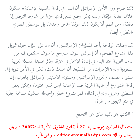
ثالثا: صرح وزير الأمن الإسرائيلي أن البدء في إقامة «المدينة الإنسانية» سيكون
خلال الهدنة المؤقتة، وعليه يمكن وضع عدم إقامتها جزءا من شروط التوصل إلى
صفقة. ومن المهم ألّا يكون ذلك موقفا لحماس وحدها، بل للوسيطين المصري
والقطري أيضا.
لقد وصلت الوقاحة بأحد المسؤولين الإسرائيليين، أن يرد على سؤال حول تمويل
هذا المشروع الضخم، أن إسرائيل سوف تسترجع ما سوف تستثمره فيه من
الدول العربية عند البدء في إعادة الإعمار في غزة، وذكر تحديدا المملكة العربية
السعودية ودولة الإمارات. من المستبعد أن يحدث ذلك، لكن في الأمر تنويه إلى
مستوى الصلف والغرور الإسرائيليين ومستوى الاستهتار الإسرائيلي بالعرب. إن
إقامة غيتو رفح أو مدينة الجريمة ضد الإنسانية ليس قدرا محتوما، ويمكن بعمل
فلسطيني وعربي ودولي إفشاله، فهو مشروع خطير وإحباطه سيكون مساهمة جدّية
في منع التهجير من غزة.
^ الكاتب هو نائب سابق عن التجمع
استعمال المضامين بموجب بند 27 أ لقانون الحقوق الأدبية لسنة2007 ، يرجى
ارسال رسالة: editor@yomalbadya.com - واتس-آب