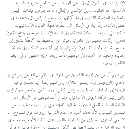
الإسرائيليين في القانون الدولي، عن قلق شدد من تناقض مشروع «المدينة
الإنسانية» مع القانون الدولي الإنساني والجنائي، ما قد يعرّض قيادات الجيش
والحكومة للملاحقة القانونية في المحاكم الدولية، ويضع إسرائيل-الدولة مجددا في
قفص الاتهام. وممّا جاء في الرسائل التي سطّرها فقهاء القانون الإسرائيليون،
تأكيد على أن إجبار السكّان للانتقال إلى المدينة الإنسانية هو خرق واضح للقانون
الدولي، وكذلك منعهم من مغادرتها ناهيك عن التخطيط لها كمحطّة للتهجير إلى
خارج القطاع. وأشار القانونيون الإسرائيليون إلى أن تهجير السكان إلى منطقة
جديدة ومنعهم من العودة إلى موقعهم الأصلي يعد جريمة «تطهير عرقي» بنظر
القانون الدولي.
من المهم أن من بين مجموعة القانونيين من شارك في طاقم الدفاع عن إسرائيل في
لاهاي (البروفيسور إيال بنبنستي مثلا)، ومن المهم أيضا أنهم تعمّدوا توجيه
الرسالة إلى المسؤولين العسكريين يسرائيل كاتس، وزير الأمن، والميجر جنرال إيال
زامير رئيس أركان الجيش الإسرائيلي. وشرح أحد الموقعين على الرسائل أن
القيادة العسكرية تتحمل المسؤولية الجنائية كاملة، حتى لو صدرت تعليمات من
المستوى السياسي، لأن «علما أسود من عدم الشرعية» يرفرف فوق المشروع، ما
لا يعفى المستوى العسكري من المسؤولية بالقول «قمت بتنفيذ الأوامر». وجاء في
الرسالة أنه إذا جرى تنفيذ الخطة فهي تشكل «سلسلة من جرائم الحرب والجرائم