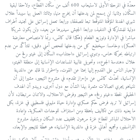
معدّة في المرحلة الأولى لاستيعاب 600 ألف من سكّان القطاع، ولاحقا لبقية
السكّان؛ وثانيا: لن يسمح لمن يدخلها أن يخرج منها؛ وثالثا: العمل بها سيبدأ خلال
شهري الهدنة المؤقّتة المتوقّعة تبعا للصفقة؛ ورابعا: تعمل إسرائيل على تجنيد أطراف
دولية للمشاركة في التنفيذ؛ ورابعا: الجيش سيديرها من بعيد، ولن يكون شريكا
مباشرا في الإدارة وتوزيع الطعام (هكذا قال كاتس، ربّما لامتصاص معارضة
العسكر)؛ وخامسا: سيخضع كل من يدخلها لفحص أمني دقيق، للتأكّد من عدم
ارتباطه بحركة حماس. وتنوي إسرائيل «اجتذاب» السكّان إلى غيتو رفح من
خلال «هندسة الجوع»، وتحويل غالبية المساعدات الإنسانية إلى منطقة الغيتو،
لإجبار الناس على القدوم إليها بحثا عن القوت. واستمرار لما قاله عن «المدينة
الإنسانية، تحدّث كاتس عن «إحراز تقدم» في مشروع التهجير، مشيرا إلى أن
نتنياهو يجري اتصالات مثمرة بهذا الشأن مع دول أخرى. ويبدو أن الهدف
الحقيقي لخطة «غيتو رفح» هو التهجير وفرض الاحتلال. والاثنان مرتبطان، لأن
إسرائيل لا تريد فرض حكم عسكري وإدارة حياة مليوني فلسطيني في غزة، بكل
ما يعنيه ذلك من تكاليف باهظة ومن استنزاف للوحدات العسكرية. وإعادة
الاحتلال المباشر لقطاع غزة مرهون بتخفيف عدد السكان وبتنفيذ مشروع
الترانسفير، وتجميع أهالي غزة في «المدينة الإنسانية» هو محطّة للتهجير والإبعاد.