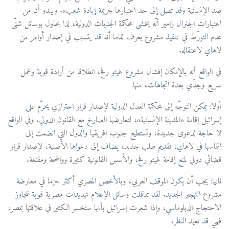
ضد الإنسانية وقد تصل إلى حد اعتبارها جريمة إبادة شعب». ويبدو أن من
اعتبارات الجنرال زامير أنّه يخشى محكمة الجنايات الدولية، لذا يحاول بوسائل شتّى
عدم التورّط في تنفيذ مشروع يعرف تماما أنه قد يتسبب في إصدار أوامر من
لاهاي لاعتقاله.
في الواقع أنه بالإمكان إفشال مشروع غيتو رفح، انطلاقا من أرادة قوية وعمل
سريع وجدّي بعدة اتجاهات، منها:
أولا: يمكن التوجّه إلى محكمة العدل الدولية لإصدار قرار احترازي يحرّم على
إسرائيل إقامة «المدينة الإنسانية»، لتعارضها الصارخ مع القانون الدولي. وفي الواقع
لا حاجة لدعوى جديدة، وتستطيع جنوب افريقيا والدول التي انضمت إلى
التماسها في لاهاي، تقديم طلب جديد، يضاف إلى دعواها الأصلية، لإصدار قرار
قضائي دولي لمنع إقامة غيتو رفح، والأسس القانونية كثيرة وواضحة ومقنعة.
ثانيا: يجب أن يكون الموقف العربي، وبالأخص المصري أكثر حزما في معارضة
مشروع التهجير الجديد. لقد تناقلت وسائل الإعلام تهديدات مصرية قوية تتجاوز
الاحتجاج الدبلوماسي، وإذا شعرت إسرائيل بأنها ستخسر الكثير في علاقتها بمصر،
فهي قد تعيد النظر.