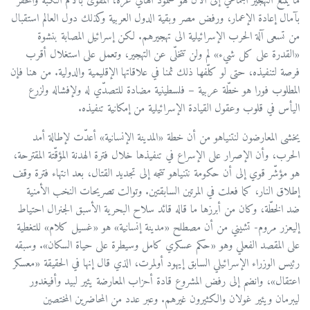
ما يمنع التهجير الجماعي إلى الآن هو صمود أهالي غزّة، المقوّى بآلام النكبة والمحفَّز
بآمال إعادة الإعمار، ورفض مصر وبقية الدول العربية وكذلك دول العالم استقبال
من تسعى آلة الحرب الإسرائيلية الى تهجيرهم. لكن إسرائيل المصابة بنشوة
«القدرة على كل شيء» لم ولن تتخلّى عن التهجير، وتعمل على استغلال أقرب
فرصة لتنفيذه، حتى لو كلّفها ذلك ثمنا في علاقاتها الإقليمية والدولية. من هنا فإن
المطلوب فورا هو خطّة عربية – فلسطينية مضادة للتصدّي له ولإفشاله ولزرع
اليأس في قلوب وعقول القيادة الإسرائيلية من إمكانية تنفيذه.
يخشى المعارضون لنتنياهو من أن خطة «المدينة الإنسانية» أعدّت لإطالة أمد
الحرب، وأن الإصرار على الإسراع في تنفيذها خلال فترة الهدنة المؤقّتة المقترحة،
هو مؤشّر قوي إلى أن حكومة نتنياهو تتجه إلى تجديد القتال، بعد انتهاء فترة وقف
إطلاق النار، كما فعلت في المرتين السابقتين. وتوالت تصريحات النخب الأمنية
ضد الخطّة، وكان من أبرزها ما قاله قائد سلاح البحرية الأسبق الجنرال احتياط
إليعزر مروم- تشيني من أن مصطلح «مدينة إنسانية» هو «غسيل كلام» للتغطية
على المقصد الفعلي وهو «حكم عسكري كامل وسيطرة على حياة السكان». وسبقه
رئيس الوزراء الإسرائيلي السابق إيهود أولمرت، الذي قال إنها في الحقيقة «معسكر
اعتقال»، وانضم إلى رفض المشروع قادة أحزاب المعارضة يئير لبيد وأفيغدور
ليبرمان ويئير غولان والكثيرون غيرهم. وعبر عدد من المحاضرين المختصين