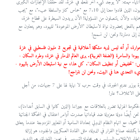
نتهاء مهمته: "لا يوجد شيء آخر نفعله في غزة. لقد حققنا الإنجازات الكبرى
بالفعل. فلماذا نبقى هناك؟" (نهاية الاقتباس). المتطرفون المسيحانيون، الذين قادوا معنا إلى 7.10 مع "حماس كنز والسلطة عبء"، مع "يجب
 – بدل حماية.. والآن يتنصلون من المسؤولية! الآن يريدون السيطرة على قطاع غزة،
هم بالفعل يحضرون نواة لاستيطان "الأرض الموعودة" لليهود. وهو يتعاون مع
ن إلى دمارنا! ونحن: لن نسمح!
سمع العالم تصريحات الوزير سموتريتش، الذي قال إنه يجب محو حوارة، أو أنه ليس لديه مشكلة أخلاقية في تجويع 2 مليون فلسطيني في غزة
ي يهودا والسامرة (الضفة الغربية). يرى العالم الدمار في غزة، وطرد السكان -
ريتش: "تخفيض أو تنظيف السكان". كل هذا، مع نية استيطان الأرض باليهود -
اي؛ التحدي هنا في البيت. ونحن لن نتراجع!
من كان يصدق أن رئيس الحكومة سيستبدل وزير أمن ذي خبرة بوزير عديم الخبرة، في وقت حرب لا نهاية لها على 7 جبهات، من أجل
لى الائتلاف؟ عار!
ومة الهزلية تضرر بالعلاقات مع جيراننا (الذين كانوا في السابق أعداءنا)،
نحن أيضًا دولة معزولة ضد قياداتها صدرت أوامر اعتقال في المحكمة الجنائية
ضحية، مع اتهام النظام الدولي بمعاداة السامية أو المعايير المزدوجة عندما يتعلق
شفه صناع القرار في الدولة، مثل القادة العسكريين والجنود، هو إزالة
 في إطار الانقلاب السياسي؛ هو محاولة التسييس في تعيين القضاة؛ هو التهديد