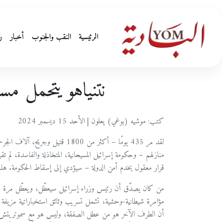
الرئيسية
النقب والجنوب
أخبار
ر
نتنياهو يتحمل مس
كتب: موشيه (بوغي) يعلون | الأحد 15 ديسمبر 2024
منازلهم – وحكومة إسرائيل المسيحانية، المتخاذلة والفاسدة، لم ت
قرار معقول يخدم أمن الدولة – سيؤدي إلى إسقاط الحكومة. هذا 
من كان يصدّق أن رئيس وزراء إسرائيل سيعطّل، ويعطّل مرة أخ
مؤامرة شيطانية-وحشية، تشمل تسريب وثائق استخباراتية مزيفة 
أن الطرف الآخر هو من عطل الصفقة، وليس هو مع سموتريتش و