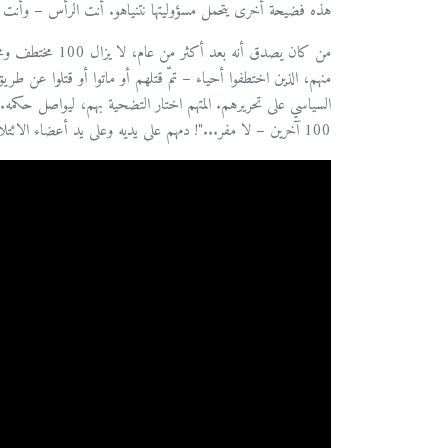
هذه فضيحة أخرى يتحمل مسؤوليتها نتنياهو. أنت الرأس – وأنت ا
من كان يصدق أنه 
منهم، الذين اختطفوا أحياء – تمّ قتلهم أو ماتوا أو قتلوا عن طري
السياسي على تحريرهم. المتهم اختار التضحية بهم، ليواصل حكمه. 
100 آخرين – لا مفر..."! دمهم على يديه وعلى يد أعضاء الائتلاف الذين يسمحون بذلك! يجب أن نحررهم – جميعهم – الآن!