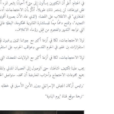
في الختام: أعلم أن الكثيرين يسألون: إلى متى؟ أحيانًا يشعر الم
الهنغاري" في الانقلاب على القضاء (الذي عاد الآن بصورة أقو
التجنيد"، وتمنح دعمًا مهمًا للمستشارة القانونية للحكومة، البطل
التي تواجه التشهير والهجوم من قِبل رؤساء الائتلاف.
لولا الاحتجاجات، لكنا في أزمة أكبر مع جيراننا الذين يرغبون 
استفزازات بن غفير في الحرم القدسي وعواقب الحرب على استقرا
لولا الاحتجاجات، لكنا في أزمة أكبر مع الولايات المتحدة، التي 
يجب علينا تكثيف نشاطنا، حتى الوصول إلى العصيان المدني والمق
جميع مجموعات الاحتجاج وأحزاب المعارضة أن تتحد. سنواصل ال
^رئيس أركان الجيش الإسرائيلي ووزير الأمن الأسبق في خطابه في 
^ترجمة موقع قناة "يوم البادية"