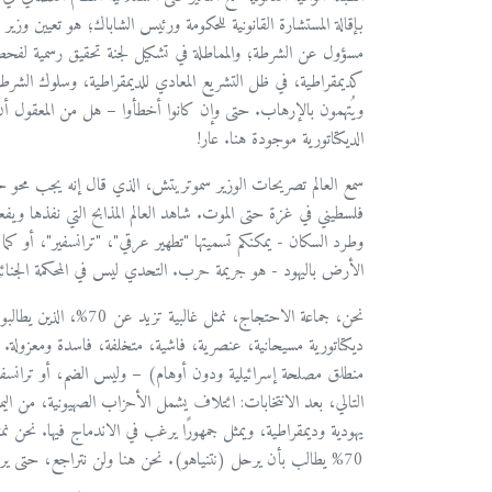
بإقالة المستشارة القانونية للحكومة ورئيس الشاباك؛ هو تعيين و
ويُتهمون بالإرهاب. حتى وإن كانوا أخطأوا – هل من المعقول أن
الديكتاتورية موجودة هنا. عار!
فلسطيني في غزة حتى الموت. شاهد العالم المذابح التي نفذها ويفعله
وطرد السكان - يمكنكم تسميتها "تطهير عرقي"، "ترانسفير"، أو ك
الأرض باليهود - هو جريمة حرب. التحدي ليس في المحكمة الجنائي
نحن، جماعة الاحتجاج، نم
منطلق مصلحة إسرائيلية ودون أوهام) – وليس الضم، أو ترانسفي
التالي، بعد الانتخابات: ائتلاف يشمل الأحزاب الصهيونية، من ال
70% يطالب بأن يرحل (نتنياهو). نحن هنا ولن نتراجع، حتى يرحل!