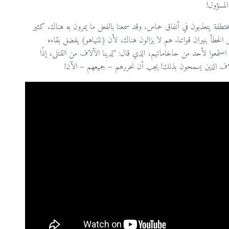
لمسؤول!
بعد أكثر من عام، لا يزال 100 مختطف ومختطفة يتعذبون في أنفاق حماس. وقد سمعنا بالفعل ما يمرون به هناك. كثير
ق الخطأ بنيران قواتنا. هم لا يزالون هناك، لأن (نتنياهو) يفضل بقاءه
استمعوا لأحد من حاخاماتهم، الذي قال: "لدينا الآلاف من القتلى، إذًا