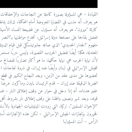
القيادة – هي المسؤولة بصورة كاملة عن النجاحات والإخفاقا
كارثة "ميرون". هو يعرف أنه مسؤول عن فضيحة الفساد الأمنية 
تفضل بقاءها على مصلحة دولة إسرائيل، تخدع مواطنيها بـ"النصر ال
مفهوم "الجدار الحديدي" الذي صاغه جابوتينسكي قبل قيام الدولة،
لأن نهاية الحرب هي نهاية حكمها. ما هو أكثر تضاربًا للمصالح
للجيش الإسرائيلي في لبنان وأيضًا ضد إيران. في ذروة نجاحات الج
تحضيرها على مدى عقد من الزمن، وبعد النجاح الكبير في قطع
الضربة الدقيقة ضد إيران – قدم الرئيسان بايدن وماكرون عرضًا 
غفير هدداه، أنه إذا دخل في حوار عن وقف إطلاق النار – ف
قوته، وبعد شهر ونصف وافقنا على وقف إطلاق نار بشروط أقل ملا
"الإخوان المسلمين". تركيا، التي زودت الميليشيات الجهادية بال
فخورون بإنجازات الجيش الإسرائيلي – لكن هذه الإنجازات تُستغل
الرأس – أنت المسؤول!