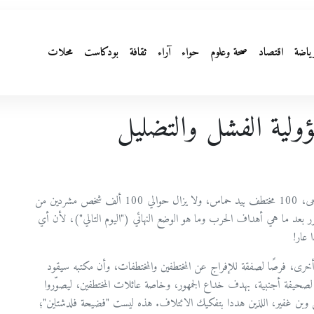
ياضة
اقتصاد
صحة وعلوم
حواء
آراء
ثقافة
بودكاست
محلات
ؤولية الفشل والتضليل
لقد مر 435 يومًا – أكثر من 1800 قتيل وجريح، آلاف الجرحى، 100 مختطف بيد حماس، ولا يزال حوالي 100 ألف شخص مشردين من
قرر بعد ما هي أهداف الحرب وما هو الوضع النهائي ("اليوم التالي")، لأن أي
عار!
رى، فرصًا لصفقة للإفراج عن المختطفين والمختطفات، وأن مكتبه سيقود
لصحيفة أجنبية، بهدف خداع الجمهور، وخاصة عائلات المختطفين، ليصوّروا
بن غفير، اللذين هددا بتفكيك الائتلاف. هذه ليست "فضيحة فلدشتاين"؛