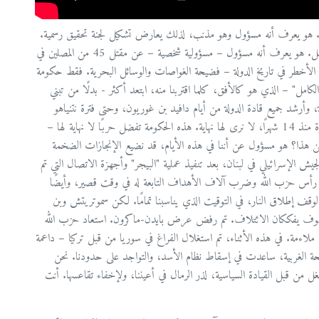
ت. هو يعرف أنه مسؤول وهو مذنب، لذلك يعارض تشكيل لجنة تحقيق رسمية.
هو يعرف أنه مذنب في القضايا المعروضة أمام المحكمة، لذلك يماطل. هو يعرف أنه مسؤول – مسؤولية شخصية – عن مقتل 45 من المصلين في
الأخطر في تاريخ الدولة – فضيحة الغواصات والوسائل البحرية. فقط حكومة
كامل" – الذي هو كالأفق، كلما اقتربنا منه، ابتعد أكثر - بدلًا من تبني
 وأرشد جميع قادة الدولة من أيام دافيد بن غوريون، وحتى فترة نتنياهو
المعتدلة. هكذا أيضًا تفضيل الحروب القصيرة، وليس حربًا مستمرة منذ 14 شهرًا، لا نرى لها نهاية. هذه الحكومة تفضل حربًا لا نهاية لها –
 من هذا؟ هو مسؤول عن أننا في هذه الأيام، قد نضيع الإنجازات الضخمة
يش الإسرائيلي في لبنان، بعد تنفيذ عملية "البيجر" وأجهزة الاتصال التي تم
 رأس حزب الله وضرب آلاف الأهداف التابعة له في وقت قصير، وأيضًا
لوقف إطلاق النار، في التوقيت الذي يناسبنا تمامًا. لكن سموتريتش وبن
سوف يفككان الائتلاف. تم رفض عرض بايدن-ماكرون. استعاد حزب الله
ءمة. في هذه الأثناء، تم استغلال الفراغ في سوريا من قبل تركيا – داعمة
أسلحة الغربية، ساعدت في إسقاط نظام الأسد، والتواجد على حدودنا. نحن
 من قبل القيادة السياسية، لذر الرمال في أعيننا، ولإخفاء تقاعسها. أنت