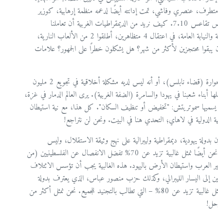
زير متطرف، عنصري وفاشي، تمت إدانته أيضًا لدعمه منظمة إرهابية، كوزير
مسؤول عن الشرطة؛ والمماطلة في تشكيل لجنة تحقيق رسمية لفحص تقاعس 7.10. كيف نريد من الديمقراطيات الغربية أن تعاملنا
كديمقراطية، في ظل التشريع المعادي للديمقراطية، وسلوك الشرطة والنيابة العامة، في اعتقال 4 متظاهرين، أطلقوا 2 من الألعاب النارية،
 يبقوا محتجزين لأكثر من شهر؟ هل يشكلون خطرًا على الجمهور؟ علامات
سمع العالم تصريحات الوزير سموتريتش، الذي قال إنه يجب محو حوارة (قضاء نابلس)، أو أنه ليس لديه مشكلة أخلاقية في تجويع 2 مليون
ا أبناء شعبنا في يهودا والسامرة (الضفة الغربية). يرى العالم الدمار في غزة،
ما يسميها سموتريتش: "تخفيض أو تنظيف السكان". كل هذا، مع نية استيطان
ة الدولية في لاهاي؛ التحدي هنا في البيت. ونحن لن نتراجع!
ثل غالبية تزيد عن 70%، الذين يطالبون بدولة يهودية، ديمقراطية وليبرالية على نهج وثيقة الاستقلال، وليس
ديكتاتورية مسيحانية، عنصرية، فاشية، متخلفة، فاسدة ومعزولة. نحن أيضًا نمثل غالبية تزيد عن 70% تفضل الانفصال عن الفلسطينيين (من
ر العرب واستيطان الأرض باليهود. هذه الغالبية يجب أن تؤسس الائتلاف
يمين إلى اليسار الليبرالي، وكذلك حزب منصور عباس، الذي يعترف بدولة
يهودية وديمقراطية، ويمثل جمهورًا يرغب في الاندماج فيها. نحن نمثل غالبية تزيد عن 80% – التي تطالب بالتجنيد للجميع. نحن نمثل أكثر من