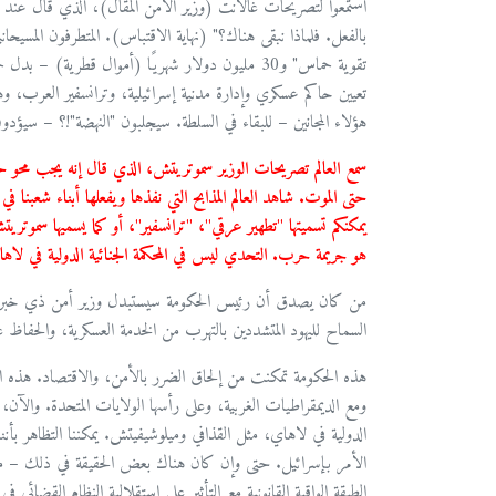
استمعوا لتصريحات غالانت (وزير الأمن المقال)، الذي قال عند ا
تقوية حماس" و30 مليون دولار شهريًا (أموال قطرية)
تعيين حاكم عسكري وإدارة مدنية إسرائيلية، وترانسفير العرب، و
هؤلاء المجانين – للبقاء في السلطة. سيجلبون "النهضة"!؟ – سيؤدو
حتى الموت. شاهد العالم المذابح التي نفذها ويفعلها أبناء شعبنا ف
يمكنكم تسميتها "تطهير عرقي"، "ترانسفير"، أو كما يسميها سموت
هو جريمة حرب. التحدي ليس في المحكمة الجنائية الدولية في لاه
السماح لليهود المتشددين بالتهرب من الخدمة العسكرية، والحفاظ ع
هذه الحكومة تمكنت من إلحاق الضرر بالأمن، والاقتصاد. هذه الحك
ومع الديمقراطيات الغربية، وعلى رأسها الولايات المتحدة. والآن، 
الدولية في لاهاي، مثل القذافي وميلوشيفيتش. يمكننا التظاهر بأننا 
الأمر بإسرائيل. حتى وإن كان هناك بعض الحقيقة في ذلك – ما يك
الطبقة الواقية القانونية مع التأثير على استقلالية النظام القضائي