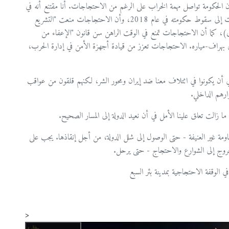
رء أن الحكومة تواصل مهمة الخراب على الرغم من الاحتجاجات. أنا مقتنع أنه في
ظل تورطاته، لن يستمر ذلك طويلاً. أذكّر بأن الاحتجاجات أدت إلى سقوط حكومته في عام 2018، وأن الاحتجاجات منعت "التشريع
ى)، كما أن الاحتجاجات تمنع في الوقت الراهن سن قانون "الإعفاء من
ة غالي بهراف-مياره. الاحتجاجات تعزز من قيادة أجهزة الأمن في إدارة الحرب،
في أن يكونوا في ائتلاف معنا ضد إيران ومحور الشر، لكنهم قلقون من عواقب
رهم الداخلي.
ما زالت تعلق علينا الأمل في أن نعيد الدولة إلى المسار الصحيح.
اومة غير العنيفة - حتى الوصول إلى شلل الدولة، من أجل إنقاذها. يجب على
خروج إلى الشوارع والاحتجاج - حتى يرحل.
الوقفة الاحتجاجية بمدينة بئر السبع
<